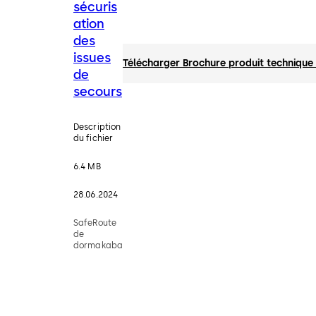
sécuris
ation
des
issues
Télécharger Brochure produit technique 
de
secours
Description
du fichier
6.4 MB
28.06.2024
SafeRoute
de
dormakaba