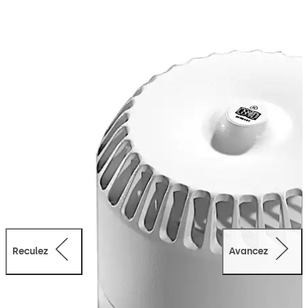
de connexion TL-S TMS 2 et terminaux de porte
encastrés TL-S TMS Comfort.
Reculez
Avancez