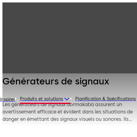
Technique de
Produits
porte
Systèmes et
Générateurs de
verrouillages
signaux
pour issues de
secours
Générateurs de signaux
Produits et solutions
Planification & Spécifications
Inspirer
Les générateurs de signaux dormakaba assurent un
avertissement efficace et évident dans les situations de
danger en émettant des signaux visuels ou sonores. Ils
sont raccordés aux centrales d’issues de secours RZ TMS
2, terminaux de porte TL-G avec circuit de commande et