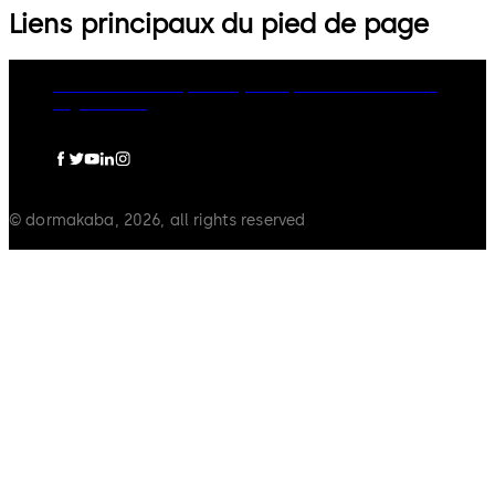
Liens principaux du pied de page
dormakaba Group
Privacy Policy
Cookies
Disclaimer
Legal notice
© dormakaba, 2026, all rights reserved