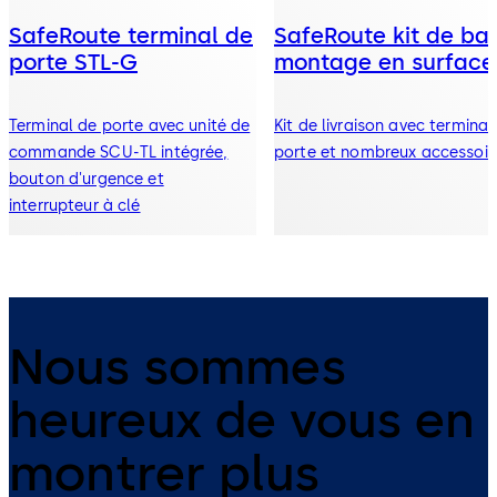
SafeRoute terminal de
SafeRoute kit de ba
porte STL-G
montage en surface
Terminal de porte avec unité de
Kit de livraison avec terminal
commande SCU-TL intégrée,
porte et nombreux accessoir
bouton d'urgence et
interrupteur à clé
Nous sommes
heureux de vous en
montrer plus