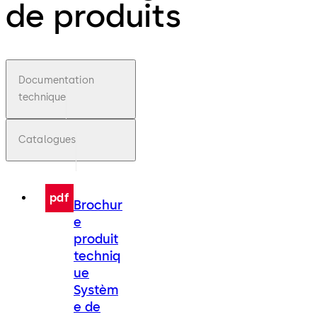
de produits
Documentation
technique
Catalogues
pdf
Brochur
e
produit
techniq
ue
Systèm
e de