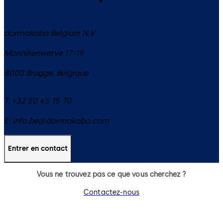
dormakaba Belgium N.V.
Monnikenwerve 17-19
8000
Brugge
,
Belgique
T:
+32 50 45 15 70
E:
info.be@dormakaba.com
Entrer en contact
Vous ne trouvez pas ce que vous cherchez ?
Contactez-nous