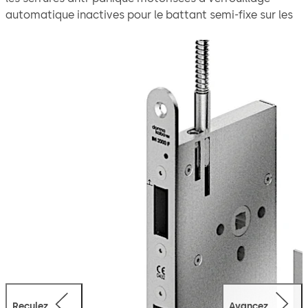
automatique inactives pour le battant semi-fixe sur les
installations de portes à 2 battants offrent un confort
accru grâce à un déverrouillage anti-panique total avec
module Power Reserve intégré.
Grâce à la fonction anti-panique, le battant s’ouvre en
un mouvement depuis l’intérieur ; le verrouillage
mécanique automatique présent sur la serrure à
commutation assure ensuite un verrouillage sûr dès que
les portes se referment.
Modes de fonctionnement configurables : Modes de
fonctionnement : Connexion directe au(x) participant(s)
BUS CAN/DCW® et autonome (fonction : uniquement
ouvert/fermé).
La serrure convient à une utilisation dans les issues de
secours et voies de sauvetage selon EN 179 et selon
EN 1125 pour les portes anti-panique avec barre
Reculez
Avancez