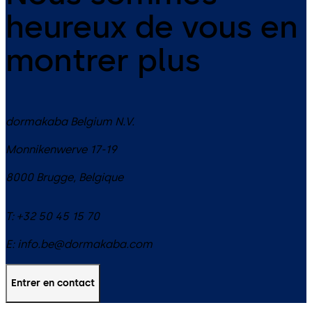
heureux de vous en
montrer plus
dormakaba Belgium N.V.
Monnikenwerve 17-19
8000
Brugge
,
Belgique
T:
+32 50 45 15 70
E:
info.be@dormakaba.com
Entrer en contact