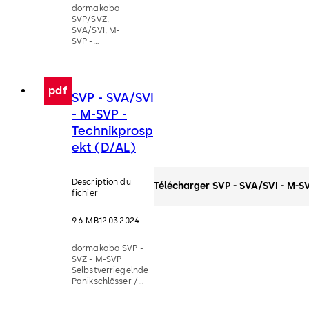
dormakaba
SVP/SVZ,
SVA/SVI, M-
SVP -
Serrures de
sécurité
(anti-
panique) à
pdf
SVP - SVA/SVI
verrouillage
automatique
- M-SVP -
Technikprosp
ekt (D/AL)
Description du
Télécharger SVP - SVA/SVI - M-S
fichier
9.6 MB
12.03.2024
dormakaba SVP -
SVZ - M-SVP
Selbstverriegelnde
Panikschlösser /
Mehrpunktschlösser
- Technikprospekt