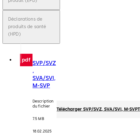
produit (EPD)
Déclarations de
produits de santé
(HPD)
pdf
SVP/SVZ
,
SVA/SVI,
M-SVP
Description
du fichier
Télécharger SVP/SVZ, SVA/SVI, M-SVP
T
7.5 MB
18.02.2025