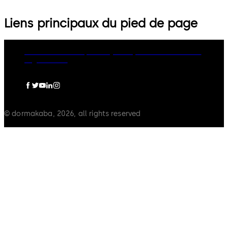
Liens principaux du pied de page
dormakaba Group
Privacy Policy
Cookies
Disclaimer
Legal notice
© dormakaba, 2026, all rights reserved