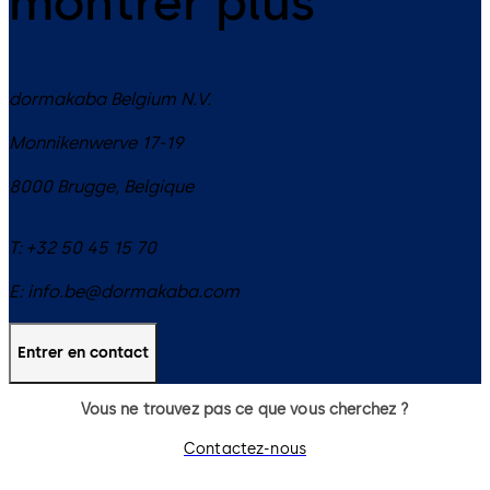
montrer plus
dormakaba Belgium N.V.
Monnikenwerve 17-19
8000
Brugge
,
Belgique
T:
+32 50 45 15 70
E:
info.be@dormakaba.com
Entrer en contact
Vous ne trouvez pas ce que vous cherchez ?
Contactez-nous