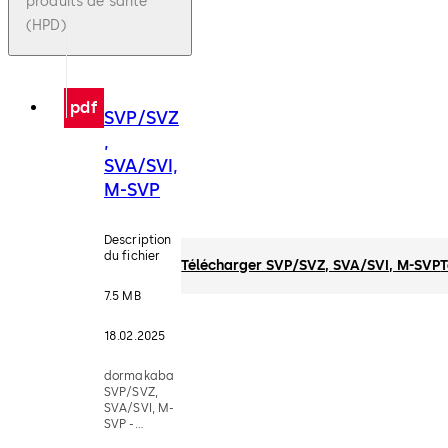
produits de santé
(HPD)
pdf
SVP/SVZ
,
SVA/SVI,
M-SVP
Description
du fichier
Télécharger SVP/SVZ, SVA/SVI, M-SVP
T
7.5 MB
18.02.2025
dormakaba
SVP/SVZ,
SVA/SVI, M-
SVP -
Serrures de