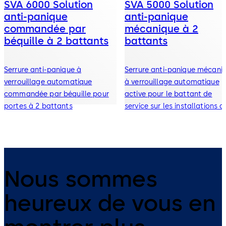
SVA 6000 Solution
SVA 5000 Solution
anti-panique
anti-panique
commandée par
mécanique à 2
béquille à 2 battants
battants
Serrure anti-panique à
Serrure anti-panique mécani
verrouillage automatique
à verrouillage automatique
commandée par béquille pour
active pour le battant de
portes à 2 battants
service sur les installations d
portes à 2 battants
Nous sommes
heureux de vous en