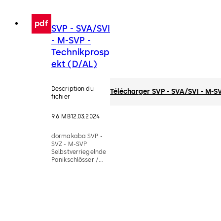
sécurité
(anti-
panique) à
pdf
SVP - SVA/SVI
verrouillage
automatique
- M-SVP -
Technikprosp
ekt (D/AL)
Description du
Télécharger SVP - SVA/SVI - M-S
fichier
9.6 MB
12.03.2024
dormakaba SVP -
SVZ - M-SVP
Selbstverriegelnde
Panikschlösser /
Mehrpunktschlösser
- Technikprospekt
(D/AL)