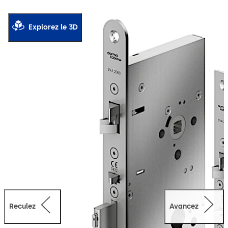
installations de porte à 2 battants offre un confort
accru grâce au déverrouillage anti-panique total.
Explorez le 3D
Grâce à la fonction anti-panique, la porte s’ouvre en un
mouvement depuis l’intérieur ; le verrouillage mécanique
automatique assure ensuite un verrouillage sûr dès que
la porte se referme.
Modes de fonctionnement : Connexion directe au(x)
participant(s) BUS CAN/DCW® p. ex. : ED 100/250, en
tant que système autonome avec l’intégralité des
fonctions sur la commande externe SVP-S 4x DCW ou
autonome (fonction : uniquement ouvert/fermé).
La serrure convient à une utilisation dans les issues de
secours et voies de sauvetage selon EN 179 et selon EN
1125 pour les portes anti-panique avec barre
d’actionnement horizontale.
Reculez
Avancez