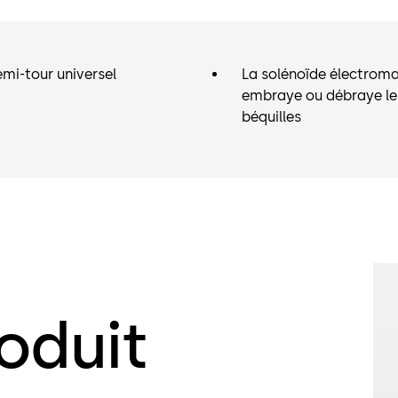
mi-tour universel
La solénoïde électrom
embraye ou débraye le
béquilles
oduit