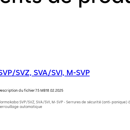
SVP/SVZ, SVA/SVI, M-SVP
escription du fichier
7.5 MB
18.02.2025
dormakaba SVP/SVZ, SVA/SVI, M-SVP - Serrures de sécurité (anti-panique) 
verrouillage automatique