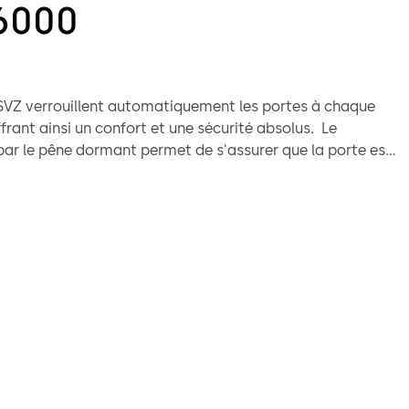
6000
 SVZ verrouillent automatiquement les portes à chaque
frant ainsi un confort et une sécurité absolus. Le
 par le pêne dormant permet de s'assurer que la porte est
ouillée. L'ouverture manuelle reste possible grâce au
opéen.