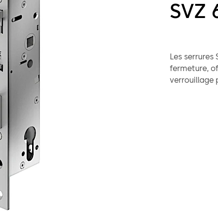
SVZ 
Les serrures
fermeture, of
verrouillage
toujours verr
cylindre eur