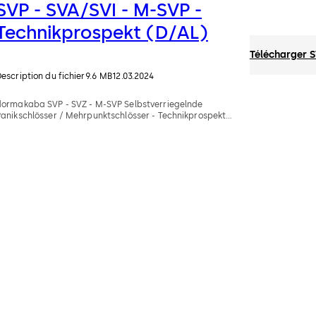
SVP - SVA/SVI - M-SVP -
Technikprospekt (D/AL)
Télécharger S
escription du fichier
9.6 MB
12.03.2024
dormakaba SVP - SVZ - M-SVP Selbstverriegelnde
Panikschlösser / Mehrpunktschlösser - Technikprospekt
(D/AL)