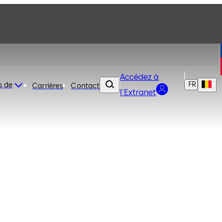
Accédez à
FR
s de
Carrières
Contact
l'Extranet