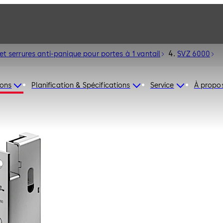
et serrures anti-panique pour portes à 1 vantail
SVZ 6000
ions
Planification & Spécifications
Service
À propo