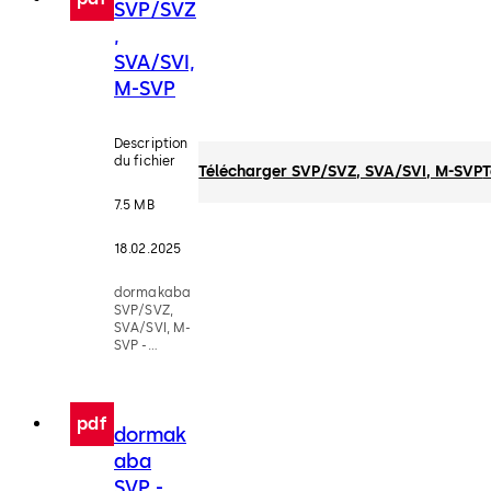
SVP/SVZ
,
SVA/SVI,
M-SVP
Description
du fichier
Télécharger SVP/SVZ, SVA/SVI, M-SVP
T
7.5 MB
18.02.2025
dormakaba
SVP/SVZ,
SVA/SVI, M-
SVP -
Serrures de
sécurité
(anti-
panique) à
pdf
dormak
verrouillage
automatique
aba
SVP -