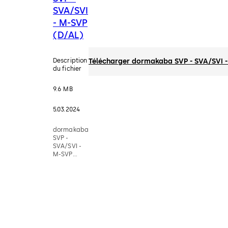
SVA/SVI
- M-SVP
(D/AL)
Description
Télécharger dormakaba SVP - SVA/SVI 
du fichier
9.6 MB
5.03.2024
dormakaba
SVP -
SVA/SVI -
M-SVP
(D/AL)