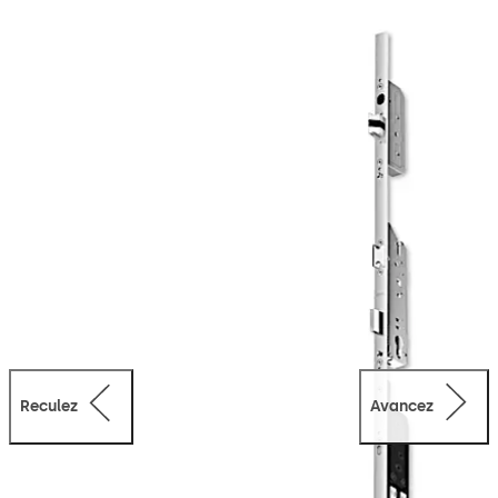
plusieurs fois, le déverrouillage ayant lieu via le cylindre
profilé, la béquille ou confortablement de manière
motorisée. Les serrures M-SVP 3000 sont homologuées
comme fermeture de secours et anti-panique pour les
portes d'issues de secours et pour les portes coupe-feu
et pare-fumée. Des kits de livraison spécifiques au
profilé minimisent les besoins de configuration et
facilitent le montage.
Reculez
Avancez