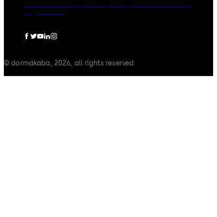
dormakaba Group
Privacy Policy
Cookies
Disclaimer
Legal notice
© dormakaba, 2026, all rights reserved