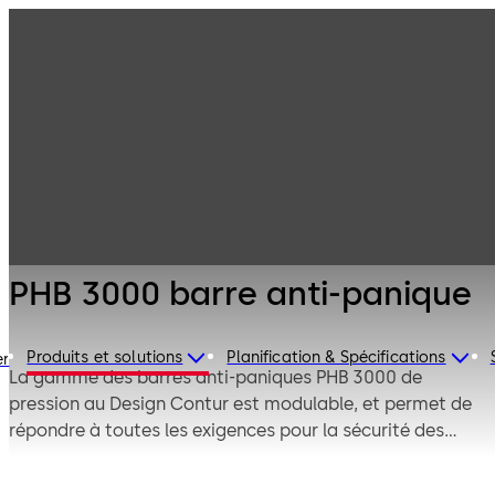
Technique de
Produits
porte
Barres anti-
PHB 3000 barre
panique et Exit
anti-panique
Pad
PHB 3000 barre anti-panique
Produits et solutions
Planification & Spécifications
er
La gamme des barres anti-paniques PHB 3000 de
pression au Design Contur est modulable, et permet de
répondre à toutes les exigences pour la sécurité des
personnes dans les Etablissements Recevant du Public.