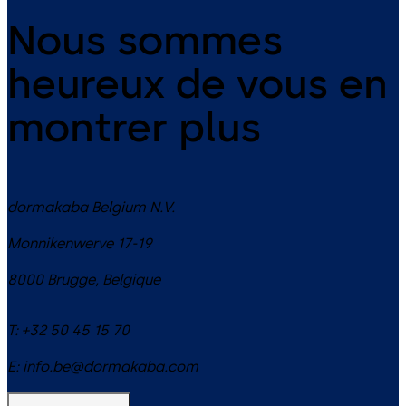
Nous sommes
heureux de vous en
montrer plus
dormakaba Belgium N.V.
Monnikenwerve 17-19
8000
Brugge
,
Belgique
T:
+32 50 45 15 70
E:
info.be@dormakaba.com