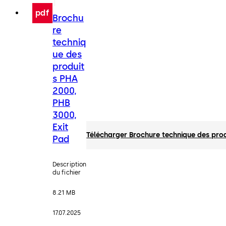
pdf
Brochu
re
techniq
ue des
produit
s PHA
2000,
PHB
3000,
Exit
Télécharger Brochure technique des prod
Pad
Description
du fichier
8.21 MB
17.07.2025