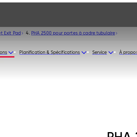
t Exit Pad
PHA 2500 pour portes à cadre tubulaire
ions
Planification & Spécifications
Service
À propo
PHA 