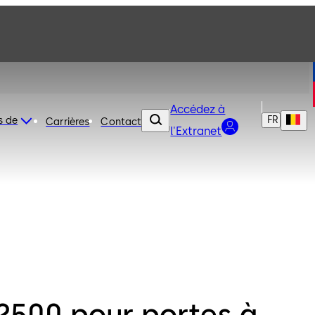
Accédez à
FR
s de
Carrières
Contact
l'Extranet
2500 pour portes à