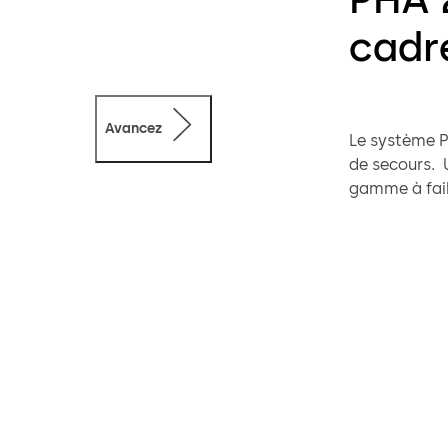
cadr
Avancez
Le système PH
de secours. U
gamme à faib
Diverses poss