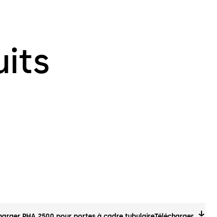
its
harger PHA 2500 pour portes à cadre tubulaire
Télécharger