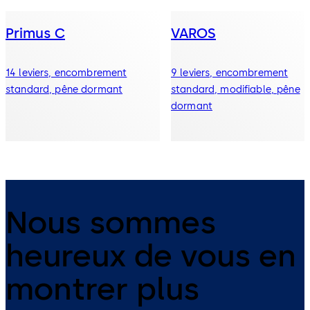
Primus C
VAROS
14 leviers, encombrement
9 leviers, encombrement
standard, pêne dormant
standard, modifiable, pêne
dormant
Nous sommes
heureux de vous en
montrer plus