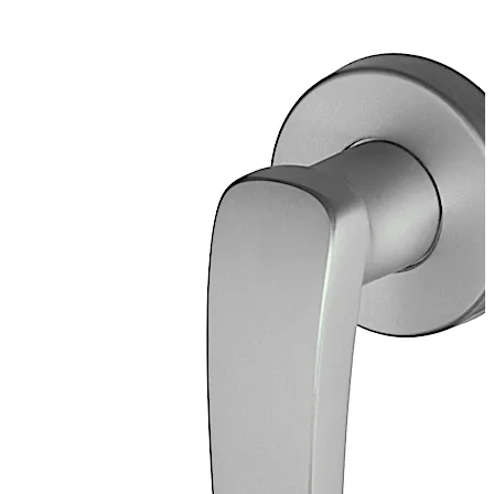
Tige carrée 8 mm, acier galvanisé
Rosace à visser en deux parties avec dispositif anti-
arrachement, diamètre extérieur 65 mm, aluminium poli
EV1 anodisé