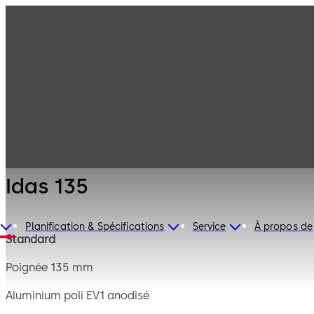
Serrures de
Produits
coffre-fort
Mauer
Idas 135
Mécanique
Idas 135
Planification & Spécifications
Service
À propos de
Standard
Poignée 135 mm
Aluminium poli EV1 anodisé