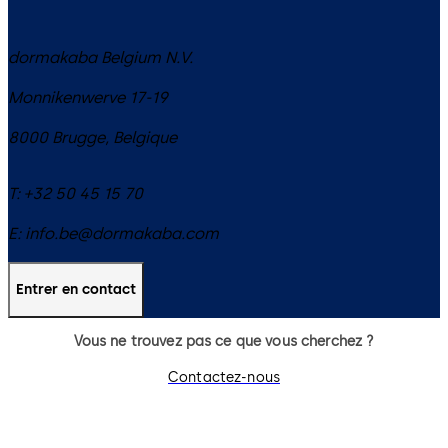
dormakaba Belgium N.V.
Monnikenwerve 17-19
8000
Brugge
,
Belgique
T:
+32 50 45 15 70
E:
info.be@dormakaba.com
Entrer en contact
Vous ne trouvez pas ce que vous cherchez ?
Contactez-nous