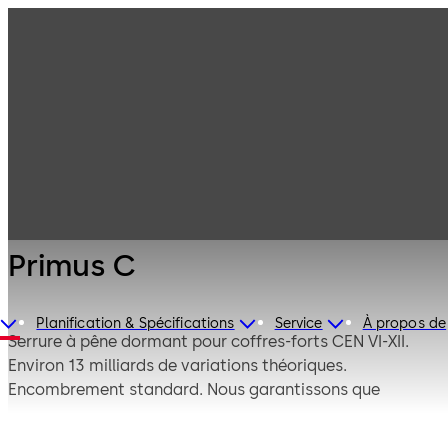
Serrures de
Produits
coffre-fort
Mauer
Primus C
Mécanique
Primus C
Planification & Spécifications
Service
À propos de
Serrure à pêne dormant pour coffres-forts CEN VI-XII.
Environ 13 milliards de variations théoriques.
Encombrement standard. Nous garantissons que
chaque serrure est absolument unique en raison du
grand nombre de variations disponibles.