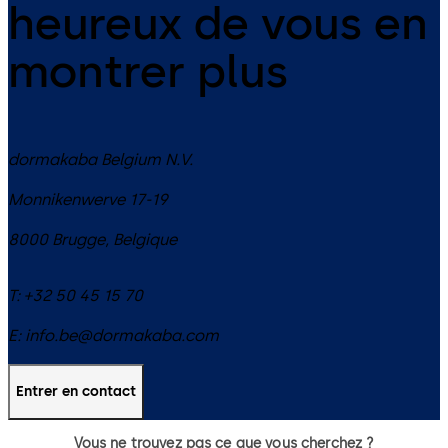
heureux de vous en
montrer plus
dormakaba Belgium N.V.
Monnikenwerve 17-19
8000
Brugge
,
Belgique
T:
+32 50 45 15 70
E:
info.be@dormakaba.com
Entrer en contact
Vous ne trouvez pas ce que vous cherchez ?