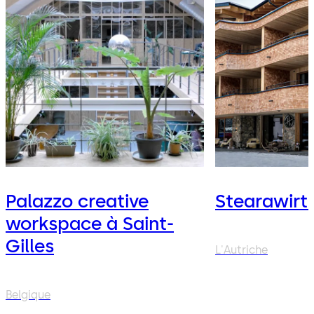
Palazzo creative
Stearawirt
workspace à Saint-
Gilles
L'Autriche
Belgique