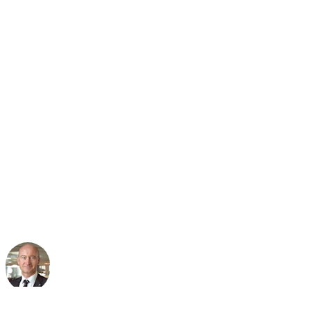
l’aéroport chaque jour. Nous
sommes soumis aux normes
de sécurité les plus strictes.
dormakaba nous a aidés à
gérer ce processus complexe
au fil des décennies grâce à
un accès contrôlé innovant. »
Peter Frei
Directeur Sureté & Sécurité Aviation