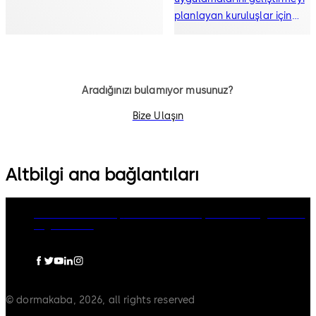
planlayan kuruluşlar için
tasarlanmıştır.
Aradığınızı bulamıyor musunuz?
Bize Ulaşın
Altbilgi ana bağlantıları
dormakaba Group
Gizlilik Politikası
Çerezler
Feragatname
Legal notice
© dormakaba, 2026, all rights reserved