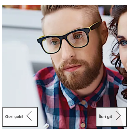
erişim uygulamasına dayanan bu yapılandırılmış
program, yeni teknolojilerin entegrasyonuyla ilgili riskleri
azaltmayı amaçlamaktadır.
Program, oteller için mobil uygulamalar geliştiren
üçüncü taraf entegratörler için idealdir.
dormakaba iş birliği ile mobil erişimi çözümüne basit ve
güvenli bir şekilde geçiş yapabilirsiniz.
Geri çekil
İleri git