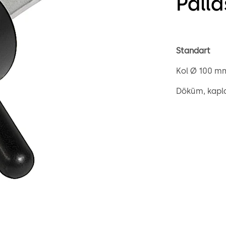
Palla
Standart
Kol Ø 100 m
Döküm, kapla
Kare mil 8 mm
Gevşek yatak