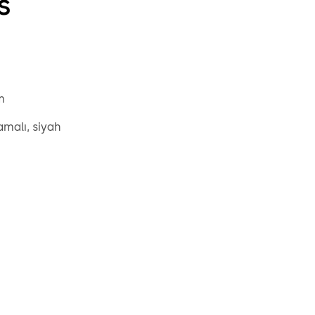
s
m
malı, siyah
, 90 mm çıkıntılı, çelik galvanizli
 burcu, dış çap 20 mm, pirinç