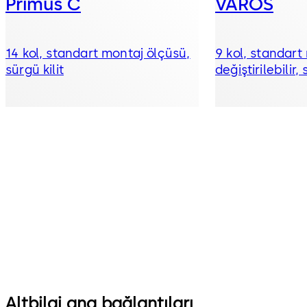
Primus C
VAROS
14 kol, standart montaj ölçüsü,
9 kol, standart
sürgü kilit
değiştirilebilir, 
Altbilgi ana bağlantıları