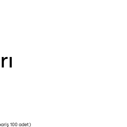
rı
pariş 100 adet)