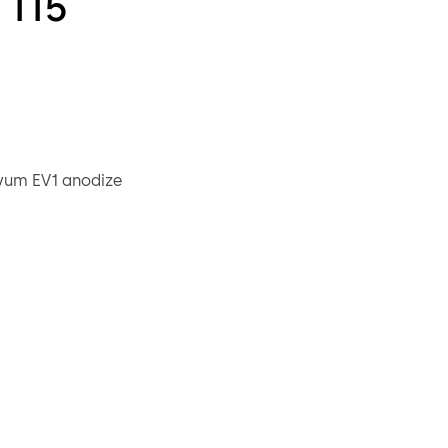
 115
nyum EV1 anodize
, 120 mm çıkıntılı, çelik galvanizli
 burcu, dış çap 20 mm, pirinç