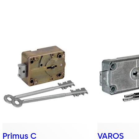
Primus C
VAROS