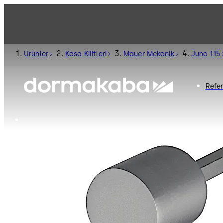
Ürünler
Kasa Kilitleri
Mauer Mekanik
Juno 115
Refe