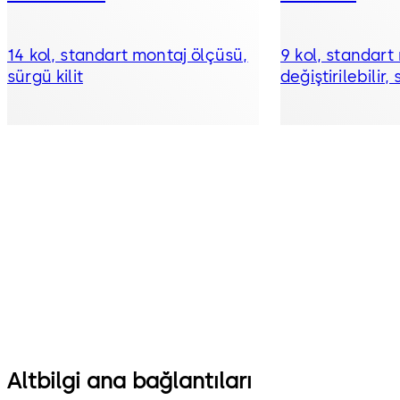
14 kol, standart montaj ölçüsü,
9 kol, standart
sürgü kilit
değiştirilebilir, 
Altbilgi ana bağlantıları