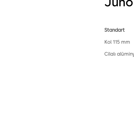
Juno
Standart
Kol 115 mm
Cilalı alümi
Kare mil 8 mm
Gevşek yatak