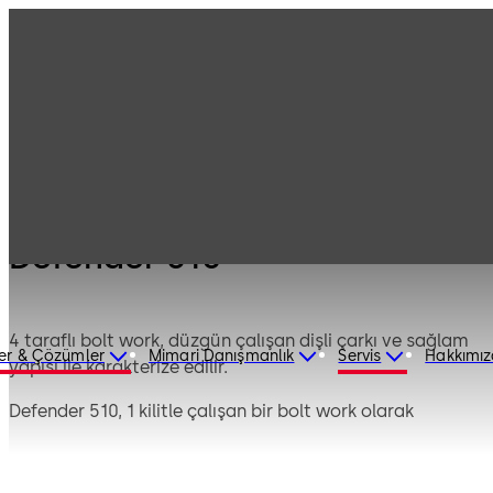
Ürünler
Kasa Kilitleri
Mauer Mekanik
Defender 510
Defender 510
4 taraflı bolt work, düzgün çalışan dişli çarkı ve sağlam
er & Çözümler
Mimari Danışmanlık
Servis
Hakkımı
yapısı ile karakterize edilir.
Defender 510, 1 kilitle çalışan bir bolt work olarak
tasarlanmıştır.