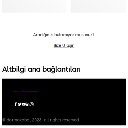
Aradığınızı bulamıyor musunuz?
Bize Ulaşın
Altbilgi ana bağlantıları
dormakaba Group
Gizlilik Politikası
Çerezler
Feragatname
Legal notice
© dormakaba, 2026, all rights reserved