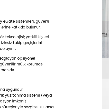
ty eGate sistemleri, güvenli
erine katkıda bulunur.
teknolojisi; yetkili kişileri
izinsiz takip geçişlerini
de ayırır.
k sağlayan opsiyonel
e güvenilir mülk koruması
lmasıdır.
rına uygundur
rik yüz tanıma sistemi (veya
rasyon imkanı)
üreçleriyle sezgisel kullanıcı