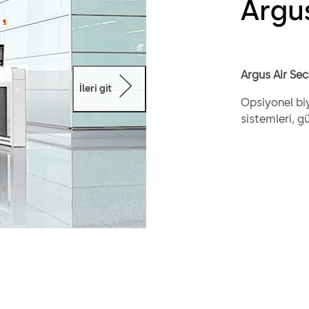
Argus
Argus Air Sec
İleri git
Opsiyonel biy
sistemleri, gü
bir geçiş den
ilgilenmeleri
kişiye özgü öz
eşleştirir ya 
verimli bir yo