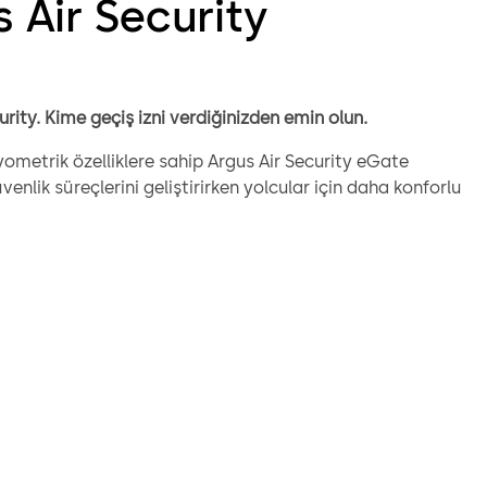
 Air Security
urity. Kime geçiş izni verdiğinizden emin olun.
ometrik özelliklere sahip Argus Air Security eGate
venlik süreçlerini geliştirirken yolcular için daha konforlu
eyimi sunar ve yer hizmetleri personeline yolcularla birebir
 için daha fazla zaman kazandırır. Biyometrik kimlik verileri;
ellikleri güvenli şekilde biniş kartı veya kimlik kartıyla
da verileri veri tabanlarıyla karşılaştırır. Böylece akıcı ve
lcu süreci sağlanır.