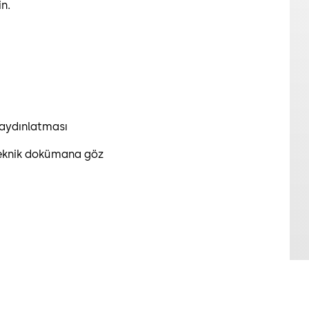
in.
ı
 aydınlatması
teknik dokümana göz