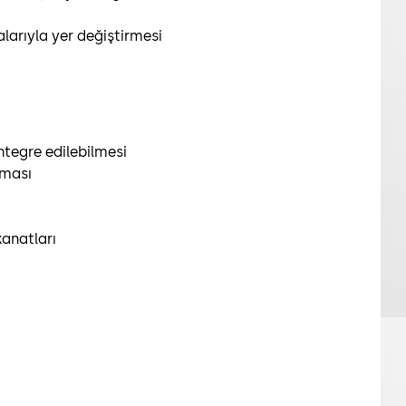
alarıyla yer değiştirmesi
ntegre edilebilmesi
tması
anatları