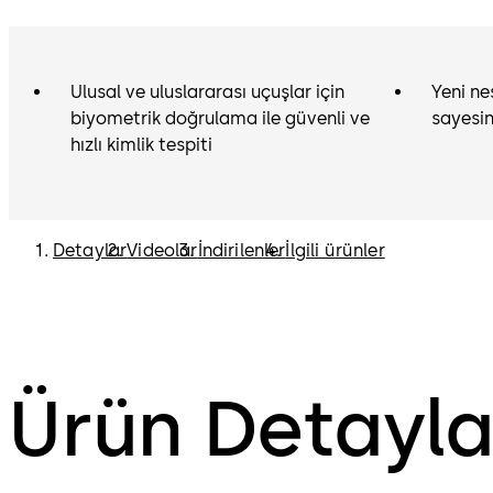
Ulusal ve uluslararası uçuşlar için
Yeni ne
biyometrik doğrulama ile güvenli ve
sayesi
hızlı kimlik tespiti
Detaylar
Videolar
İndirilenler
İlgili ürünler
Ürün Detayla