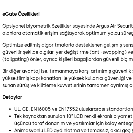
eGate Özellikleri
Opsiyonel biyometrik özellikler sayesinde Argus Air Securi
alanlara otomatik erişim sağlayarak optimum yolcu süreçl
Optimize edilmiş algoritmalarla desteklenen gelişmiş sensör 
güvenilir şekilde algılar, yer değiştirme (anti-swapping) ve 
(tailgating) önler, ayrıca kişileri bagajlardan güvenli biçim
Bir diğer avantaj ise, tırmanmaya karşı artırılmış güvenli
yükseltilmiş kapı kanatları ile yüksek kullanıcı güvenliği v
sunan sürüş ve kilitleme kuvvetlerinin tamamen ayrılmış o
Detaylar
UL, CE, EN16005 ve EN17352 uluslararası standartla
Tek kaynaktan sunulan 10” LCD renkli ekranlı biyomet
üçüncü taraf donanım ve yazılımlar için kolay enteg
Animasyonlu LED aydınlatma ve temassız, akıcı geçiş s