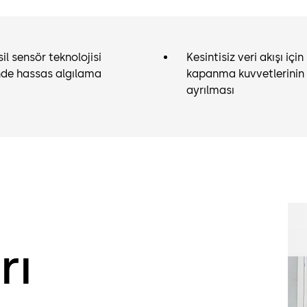
sil sensör teknolojisi
Kesintisiz veri akışı içi
nde hassas algılama
kapanma kuvvetlerini
ayrılması
rı