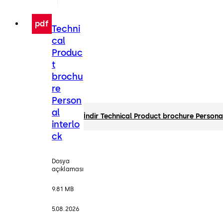
pdf
Techni
cal
Produc
t
brochu
re
Person
al
İndir Technical Product brochure Personal
interlo
ck
Dosya
açıklaması
9.81 MB
5.08.2026