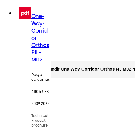
pdf
One-
Way-
Corrid
or
Orthos
PIL-
M02
İndir One-Way-Corridor Orthos PIL-M02
İ
Dosya
açıklaması
680.53 KB
30.09.2023
Technical
Product
brochure