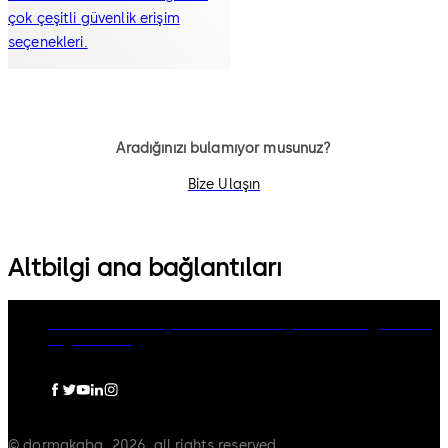
çok çeşitli güvenlik erişim
seçenekleri.
Aradığınızı bulamıyor musunuz?
Bize Ulaşın
Altbilgi ana bağlantıları
dormakaba Group
Gizlilik Politikası
Çerezler
Feragatname
Legal notice
© dormakaba, 2026, all rights reserved