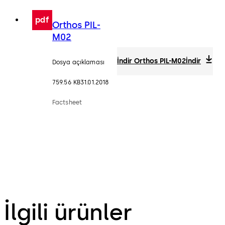
pdf
Orthos PIL-
M02
İndir Orthos PIL-M02
İndir
Dosya açıklaması
759.56 KB
31.01.2018
Factsheet
İlgili ürünler