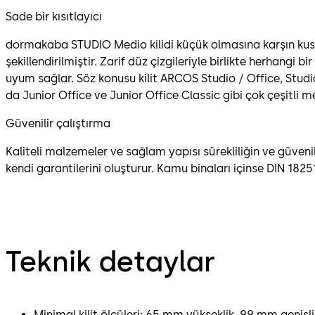
Sade bir kısıtlayıcı
dormakaba STUDIO Medio kilidi küçük olmasına karşın kusu
şekillendirilmiştir. Zarif düz çizgileriyle birlikte herhangi 
uyum sağlar. Söz konusu kilit ARCOS Studio / Office, Stud
da Junior Office ve Junior Office Classic gibi çok çeşitli men
Güvenilir çalıştırma
Kaliteli malzemeler ve sağlam yapısı sürekliliğin ve güvenil
kendi garantilerini oluşturur. Kamu binaları içinse DIN 18251
Teknik detaylar
Minimal kilit ölçüleri: 65 mm yükseklik, 99 mm genişli