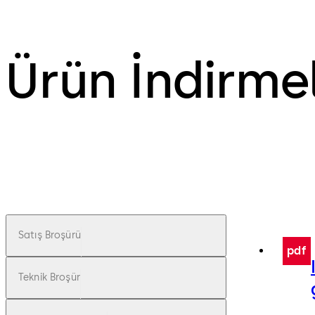
Ürün İndirmel
Satış Broşürü
pdf
Teknik Broşür