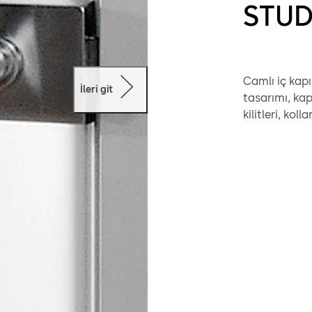
STUD
Camlı iç kapı
İleri git
tasarımı, ka
kilitleri, kol
bütçenize ili