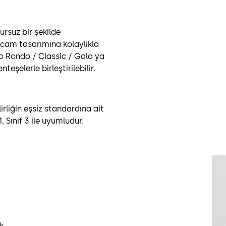
rsuz bir şekilde
bir cam tasarımına kolaylıkla
io Rondo / Classic / Gala ya
teşelerle birleştirilebilir.
irliğin eşsiz standardına ait
, Sınıf 3 ile uyumludur.
k