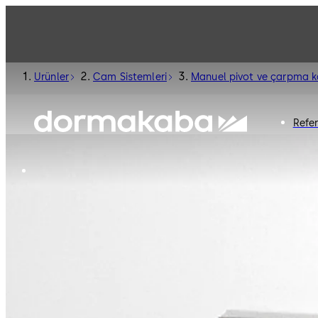
Ürünler
Cam Sistemleri
Manuel pivot ve çarpma ka
Refe