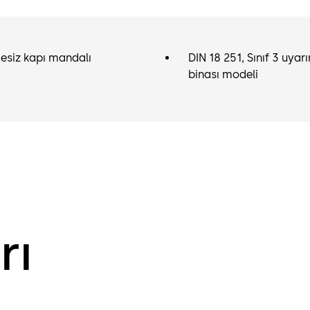
mesiz kapı mandalı
DIN 18 251, Sınıf 3 uya
binası modeli
rı