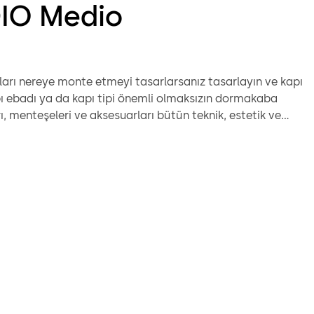
IO Medio
ları nereye monte etmeyi tasarlarsanız tasarlayın ve kapı
pı ebadı ya da kapı tipi önemli olmaksızın dormakaba
ları, menteşeleri ve aksesuarları bütün teknik, estetik ve
şkin isteklerinize cevap verecektir.