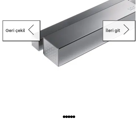
Geri çekil
İleri git