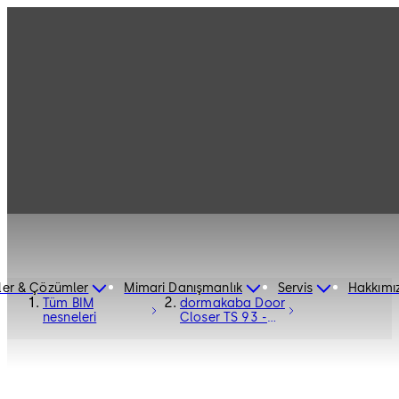
ler & Çözümler
Mimari Danışmanlık
Servis
Hakkımı
Tüm BIM
dormakaba Door
nesneleri
Closer TS 93 -
Door Hardware