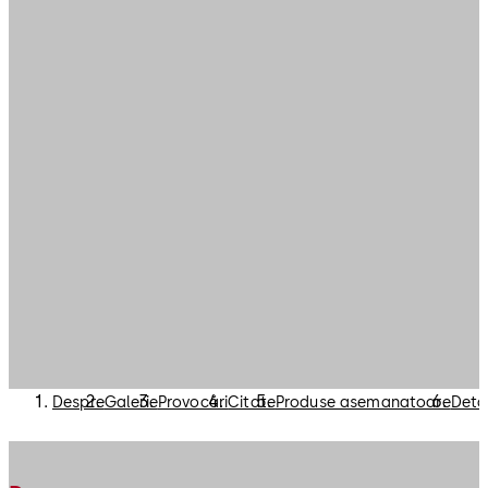
Despre
Galerie
Provocări
Citate
Produse asemanatoare
Detal