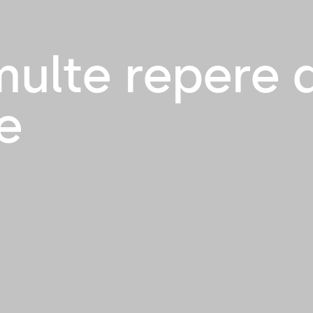
multe repere 
e