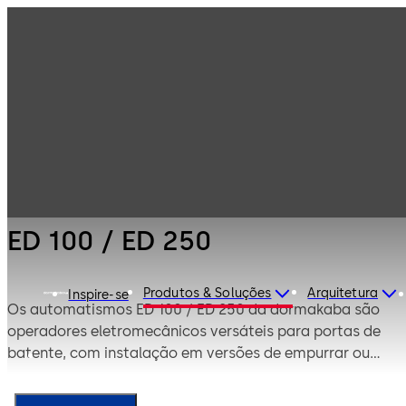
Portas
Produtos
automáticas e
barreiras de
Operadores
ED 100 / ED 250
acesso
modulares para
portas batentes
ED 100 / ED 250
Produtos & Soluções
Arquitetura
Inspire-se
Os automatismos ED 100 / ED 250 da dormakaba são
operadores eletromecânicos versáteis para portas de
batente, com instalação em versões de empurrar ou
puxar.