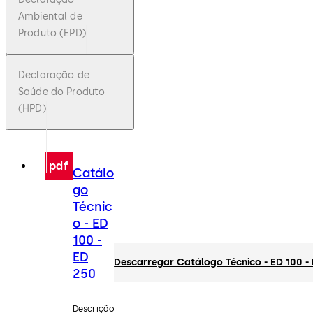
Ambiental de
Produto (EPD)
Declaração de
Saúde do Produto
(HPD)
pdf
Catálo
go
Técnic
o - ED
100 -
ED
Descarregar Catálogo Técnico - ED 100 -
250
Descrição