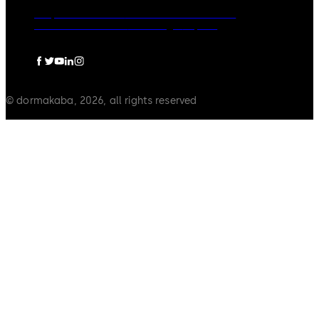
Grupo dormakaba
Política de Privacidade
Política de Cookies
Aviso Legal
Imprint
© dormakaba, 2026, all rights reserved