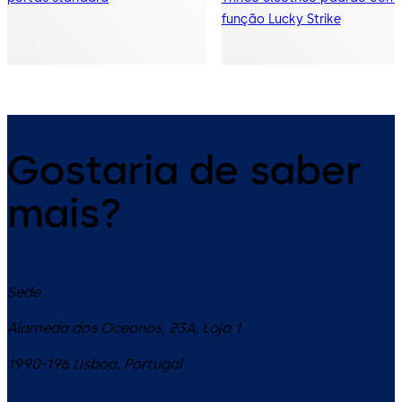
função Lucky Strike
Gostaria de saber
mais?
Sede
Alameda dos Oceanos, 23A, Loja 1
1990-196
Lisboa
,
Portugal