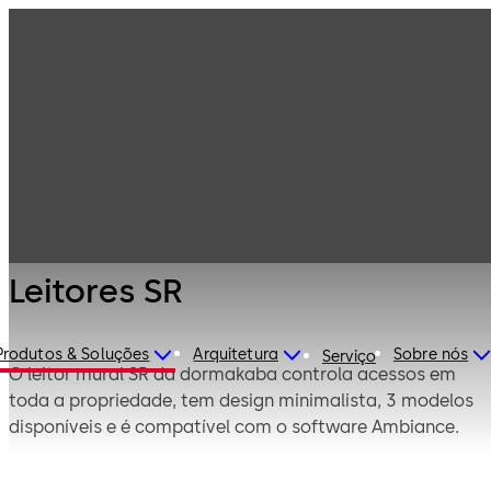
Fechaduras e
Produtos
sistemas para
hotéis
Acesso
Leitores SR
perimetral
Leitores SR
Produtos & Soluções
Arquitetura
Sobre nós
Serviço
O leitor mural SR da dormakaba controla acessos em
toda a propriedade, tem design minimalista, 3 modelos
disponíveis e é compatível com o software Ambiance.