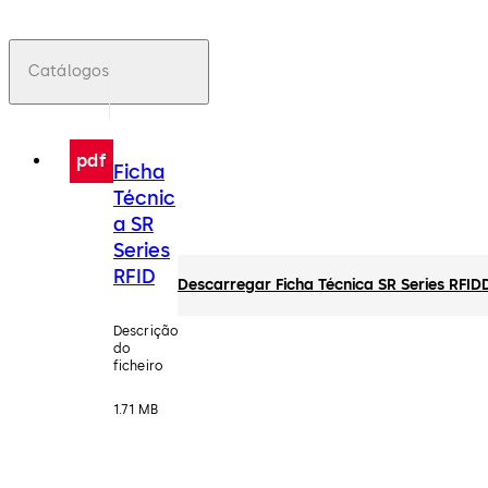
Catálogos
pdf
Ficha
Técnic
a SR
Series
RFID
Descarregar Ficha Técnica SR Series RFID
Descrição
do
ficheiro
1.71 MB