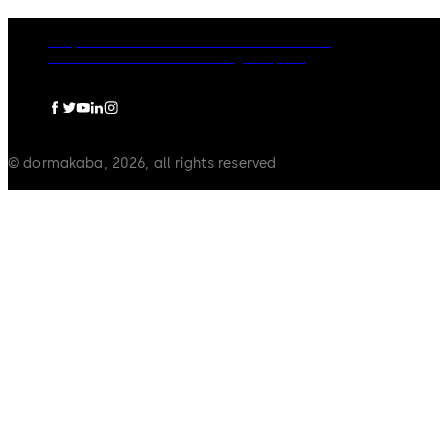
Grupo dormakaba
Política de Privacidade
Política de Cookies
Aviso Legal
Imprint
© dormakaba, 2026, all rights reserved