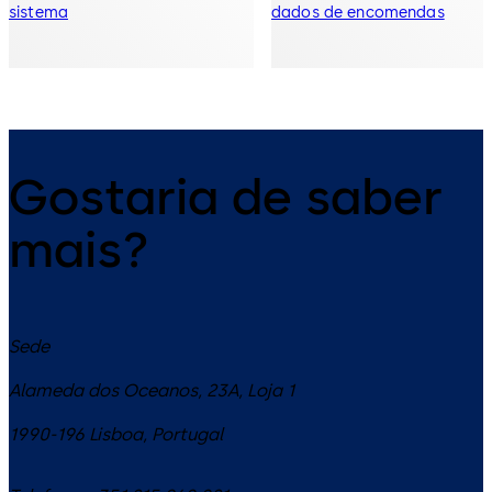
sistema
dados de encomendas
Gostaria de saber
mais?
Sede
Alameda dos Oceanos, 23A, Loja 1
1990-196
Lisboa
,
Portugal