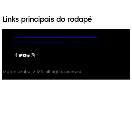
Links principais do rodapé
Grupo dormakaba
Política de Privacidade
Política de Cookies
Aviso Legal
Imprint
© dormakaba, 2026, all rights reserved