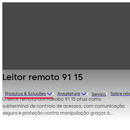
Controlos de
Produtos
acesso
eletrónicos
Leitores e
Leitor remoto 91
antenas
15
Leitor remoto 91 15
Produtos & Soluções
Arquitetura
Sobre nó
e
Serviço
O leitor remoto dormakaba 91 15 atua como
subterminal de controlo de acessos, com comunicação
segura e proteção contra manipulação graças à
separação física.