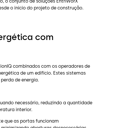
, o conjunto de soluções EntriWorX
sde o início do projeto de construção.
nergética com
tionIQ combinados com os operadores de
ergética de um edifício. Estes sistemas
 perda de energia.
uando necessário, reduzindo a quantidade
atura interior.
te que as portas funcionam
e minimizando aberturas desnecessárias.