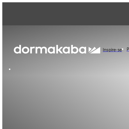
P
Inspire-se