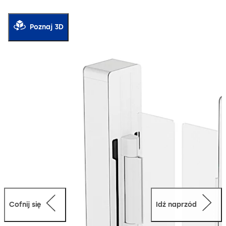
architektom i użytkownikom większą swobodę bez
utraty bezpieczeństwa i kontroli dostępu. Zastosowana
nowa technologia czujników Argus V60 umożliwia
Poznaj 3D
uzyskanie kompaktowej konstrukcji z głębokością
obudowy wynoszącą zaledwie 240 mm. Szczególnie w
przypadku budynku o ograniczonej przestrzeni nowy
Argus V60 zabiera niewiele miejsca i elegancko integruje
się z każdym budynkiem.
Cofnij się
Idź naprzód