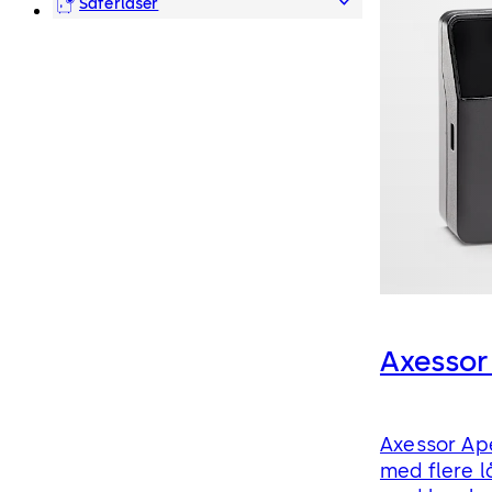
Saferlåser
Axessor
Axessor Ape
med flere l