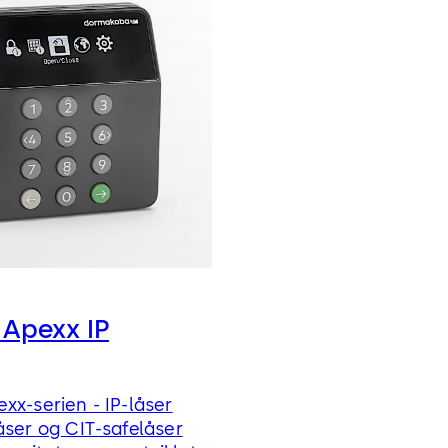
 Apexx IP
xx-serien - IP-låser
åser og CIT-safelåser