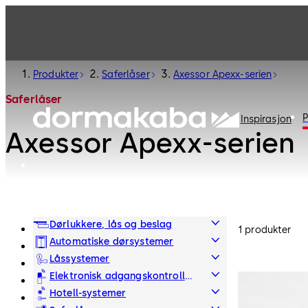
Produkter
Saferlåser
Axessor Apexx-serien
Saferlåser
P
Inspirasjon
Axessor Apexx-serien
Dørlukkere, lås og beslag
1 produkter
Automatiske dørsystemer
Låssystemer
Elektronisk adgangskontroll
og data
Hotell-systemer