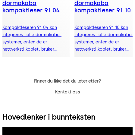
dormakaba
dormakaba
kompaktleser 91 04
kompaktleser 91 10
Kompaktleseren 91 04 kan
Kompaktleseren 91 10 kan
integreres i alle dormakaba-
integreres i alle dormakaba-
systemer, enten de er
systemer, enten de er
nettverkstilkoblet, bruker
nettverkstilkoblet, bruker
CardLink eller er frittstående
CardLink eller er frittstående
Finner du ikke det du leter etter?
Kontakt oss
Hovedlenker i bunnteksten
dormakaba Group
Privacy Policy
Cookies
Disclaimer