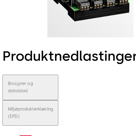
Produktnedlastinge
Brosjyrer og
datablad
Miljøprodukterklæring
(EPD)