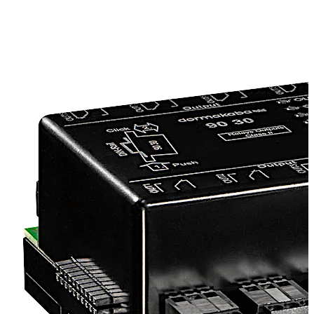
krever flere binære innganger eller releutganger enn det
som er tilgjengelig.