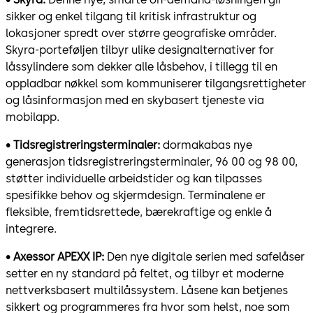
sikker og enkel tilgang til kritisk infrastruktur og
lokasjoner spredt over større geografiske områder.
Skyra-porteføljen tilbyr ulike designalternativer for
låssylindere som dekker alle låsbehov, i tillegg til en
oppladbar nøkkel som kommuniserer tilgangsrettigheter
og låsinformasjon med en skybasert tjeneste via
mobilapp.
•
Tidsregistreringsterminaler:
dormakabas nye
generasjon tidsregistreringsterminaler, 96 00 og 98 00,
støtter individuelle arbeidstider og kan tilpasses
spesifikke behov og skjermdesign. Terminalene er
fleksible, fremtidsrettede, bærekraftige og enkle å
integrere.
•
Axessor APEXX IP:
Den nye digitale serien med safelåser
setter en ny standard på feltet, og tilbyr et moderne
nettverksbasert multilåssystem. Låsene kan betjenes
sikkert og programmeres fra hvor som helst, noe som