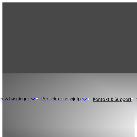
er & Løsninger
Prosjekteringshjelp
Kontakt & Support