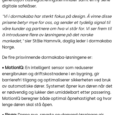
digitale safelåser.
"Vi i dormakaba har sterkt fokus på design. Å vinne disse
prisene betyr mye for oss, og sender et tydelig signal til
våre kunder og partnere om hva vi står for. Vi ser frem til
å introdusere flere av løsningene på det norske
markedet,"
sier Ståle Hamnvik, daglig leder i dormakaba
Norge.
De fire prisvinnende dormakaba-løsningene er:
•
MotionIQ:
En intelligent sensor som reduserer
energibruken og driftskostnadene i en bygning, gir
barrierefri tilgang og optimaliserer sikkerheten ved bruk
av automatiske dører. Systemet åpner kun døren når det
er nødvendig og lukker den umiddelbart etter passering.
MotionIQ beregner både optimal åpnehastighet og hvor
lenge døren skal stå åpen.
•
Skyra:
Denne nye, smarte on-demand-løsningen gir