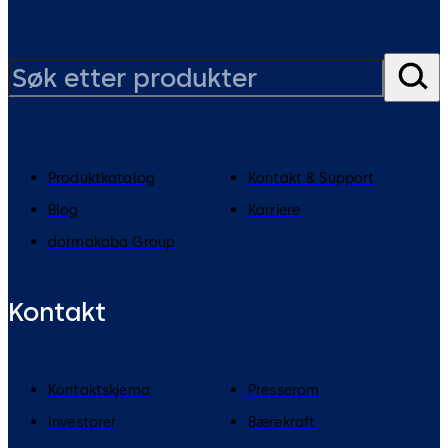
Produktkatalog
Kontakt & Support
Blog
Karriere
dormakaba Group
Kontakt
Kontaktskjema
Presserom
Investorer
Bærekraft