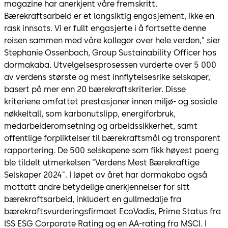
magazine har anerkjent våre fremskritt.
Bærekraftsarbeid er et langsiktig engasjement, ikke en
rask innsats. Vi er fullt engasjerte i å fortsette denne
reisen sammen med våre kolleger over hele verden," sier
Stephanie Ossenbach, Group Sustainability Officer hos
dormakaba. Utvelgelsesprosessen vurderte over 5 000
av verdens største og mest innflytelsesrike selskaper,
basert på mer enn 20 bærekraftskriterier. Disse
kriteriene omfattet prestasjoner innen miljø- og sosiale
nøkkeltall, som karbonutslipp, energiforbruk,
medarbeideromsetning og arbeidssikkerhet, samt
offentlige forpliktelser til bærekraftsmål og transparent
rapportering. De 500 selskapene som fikk høyest poeng
ble tildelt utmerkelsen "Verdens Mest Bærekraftige
Selskaper 2024". I løpet av året har dormakaba også
mottatt andre betydelige anerkjennelser for sitt
bærekraftsarbeid, inkludert en gullmedalje fra
bærekraftsvurderingsfirmaet EcoVadis, Prime Status fra
ISS ESG Corporate Rating og en AA-rating fra MSCI. I