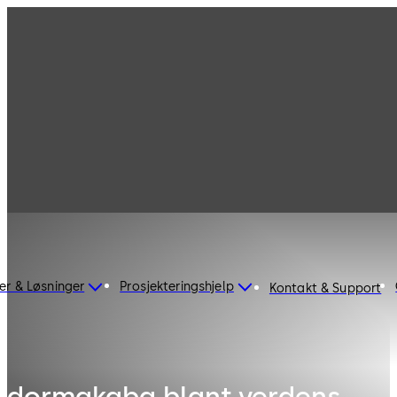
er & Løsninger
Prosjekteringshjelp
Kontakt & Support
dormakaba blant verdens