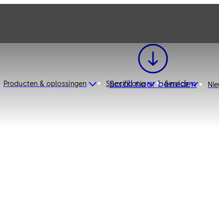
Scroll naar beneden
Producten & oplossingen
Specificatie
Service
Ni