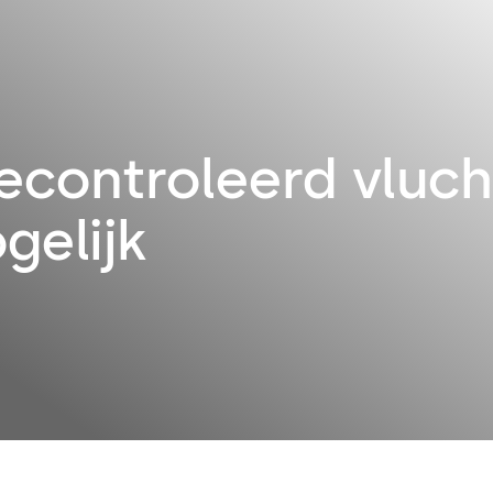
econtroleerd vluc
gelijk