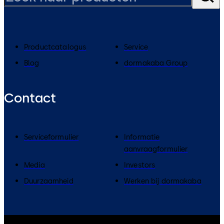
Productcatalogus
Service
Blog
dormakaba Group
Contact
Serviceformulier
Informatie
aanvraagformulier
Media
Investors
Duurzaamheid
Werken bij dormakaba