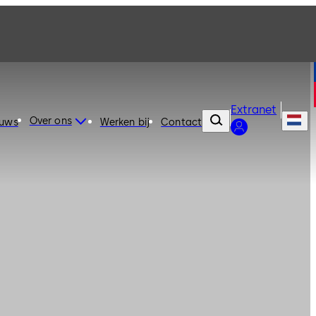
Extranet
Over ons
euws
Werken bij
Contact