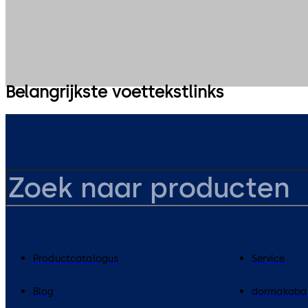
Belangrijkste voettekstlinks
Productcatalogus
Service
Blog
dormakaba