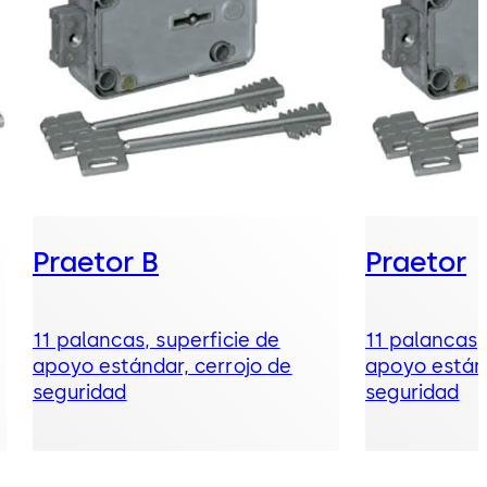
Praetor B
Praetor
11 palancas, superficie de
11 palancas,
apoyo estándar, cerrojo de
apoyo estánd
seguridad
seguridad