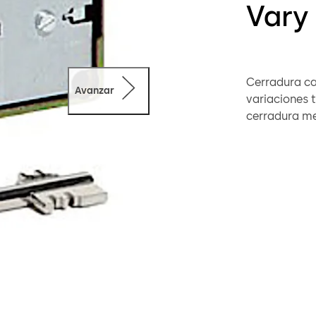
Vary
Cerradura cambia
Avanzar
variaciones teóricas. El cambio se inicia 
cerradura mediante
suministrars