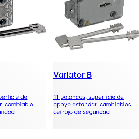
Variator B
erficie de
11 palancas, superficie de
, cambiable,
apoyo estándar, cambiables,
uridad
cerrojo de seguridad