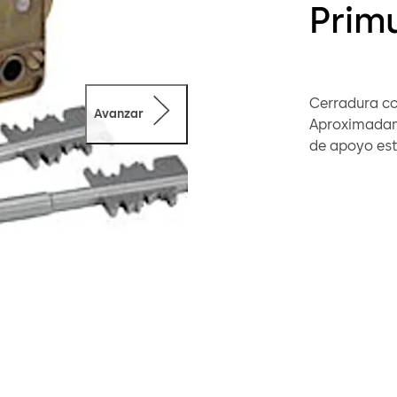
Prim
Cerradura con
Avanzar
Aproximadament
de apoyo estándar. Garantizamos qu
absolutament
disponibles.
Los portalla
variantes de 