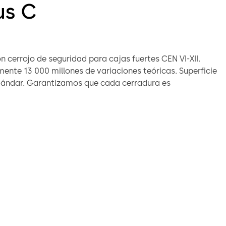
us C
 cerrojo de seguridad para cajas fuertes CEN VI-XII.
e 13 000 millones de variaciones teóricas. Superficie
e cada cerradura es
e única debido al elevado número de variaciones
ves 86124 Servant K y 94012 Servant R ofrecen otras
las llaves estándar.