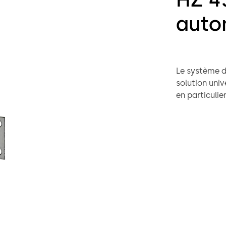
auto
Le système d
solution univ
en particulie
service s’ouv
battant semi-
larges possi
HZ-43F aux c