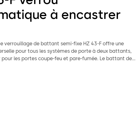
matique à encastrer
e verrouillage de battant semi-fixe HZ 43-F offre une
erselle pour tous les systèmes de porte à deux battants,
r pour les portes coupe-feu et pare-fumée. Le battant de
re avec une poignée, ce qui déverrouille simultanément le
fixe qui peut alors être ouvert. Une broche divisée et de
bilités de réglage permettent une adaptation optimale du
onditions architecturales avec un travail de montage
sensiblement réduit.