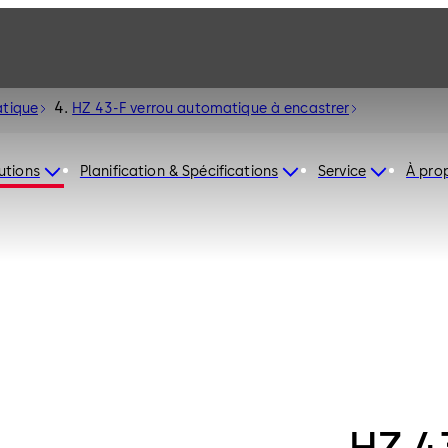
atique
HZ 43-F verrou automatique à encastrer
utions
Planification & Spécifications
Service
À pro
HZ 4