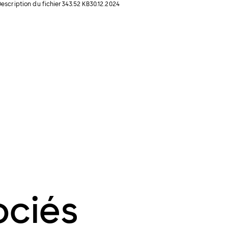
escription du fichier
343.52 KB
30.12.2024
ociés