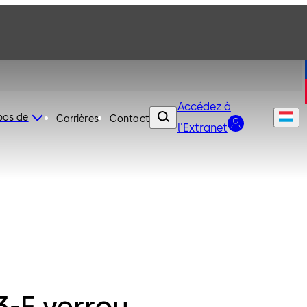
Accédez à
pos de
Carrières
Contact
l'Extranet
3-F verrou