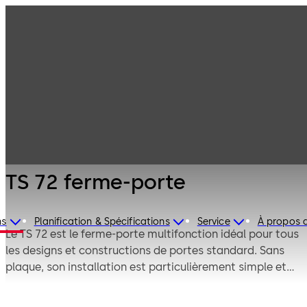
Technique de
Produits
Ferme-portes
porte
TS 72 ferme-
porte
TS 72 ferme-porte
ns
Planification & Spécifications
Service
À propos 
Le TS 72 est le ferme-porte multifonction idéal pour tous
les designs et constructions de portes standard. Sans
plaque, son installation est particulièrement simple et
rapide. La force du ressort peut être réglée
individuellement en fonction des dimensions de la porte