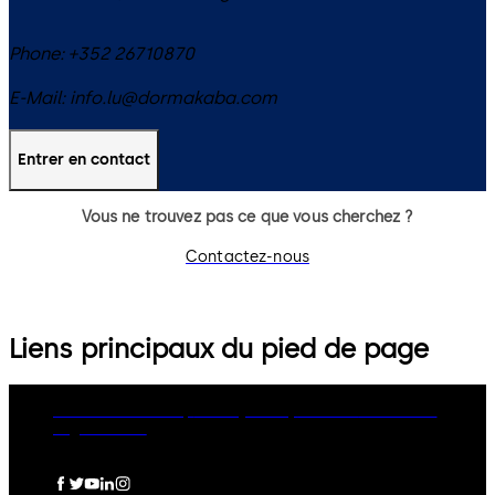
Phone:
+352 26710870
E-Mail:
info.lu@dormakaba.com
Entrer en contact
Vous ne trouvez pas ce que vous cherchez ?
Contactez-nous
Liens principaux du pied de page
dormakaba Group
Privacy Policy
Cookies
Disclaimer
Legal notice