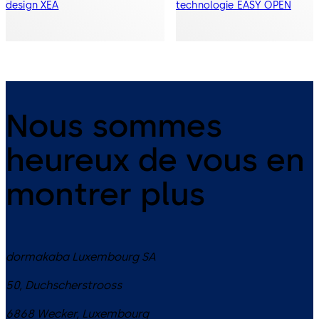
design XEA
technologie EASY OPEN
Nous sommes
heureux de vous en
montrer plus
dormakaba Luxembourg SA
50, Duchscherstrooss
6868
Wecker
,
Luxembourg