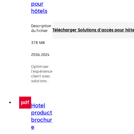
pour
hôtels
Description
Télécharger Solutions d'accès pour hôte
du fichier
3.78 MB
25.06.2024
Optimiser
l'expérience
client avec
solutions
d'accès
dormakaba
pour hôtels
- Brochure
pdf
Hotel
(FR)
product
brochur
e