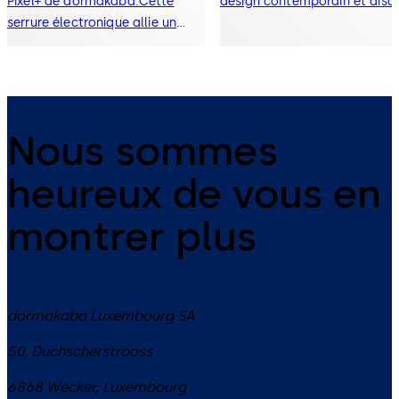
Pixel+ de dormakaba.Cette
design contemporain et discr
serrure électronique allie un
design minimaliste à des
performances maximales,
offrant une sécurité renforcée et
une utilisation simplifiée pour
vos clients.
Nous sommes
heureux de vous en
montrer plus
dormakaba Luxembourg SA
50, Duchscherstrooss
6868
Wecker
,
Luxembourg