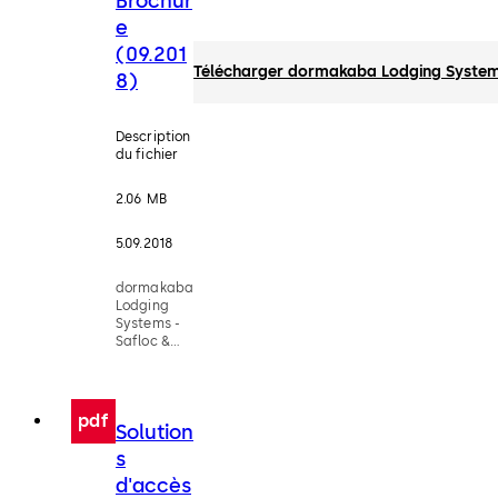
Brochur
e
(09.201
Télécharger dormakaba Lodging Systems 
8)
Description
du fichier
2.06 MB
5.09.2018
dormakaba
Lodging
Systems -
Safloc &
Ilco -
Brochure
(09.2018)
pdf
Solution
s
d'accès