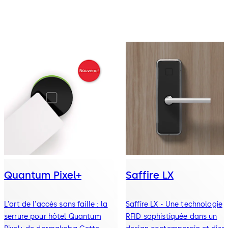
Quantum Pixel+
Saffire LX
L'art de l'accès sans faille : la
Saffire LX - Une technologie
serrure pour hôtel Quantum
RFID sophistiquée dans un