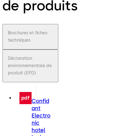
de produits
Brochures et fiches
techniques
Déclaration
environnementale de
produit (EPD)
pdf
Confid
ant
Electro
nic
hotel