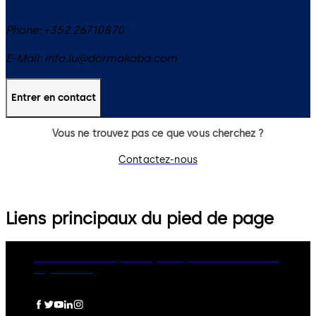
Phone:
+352 26710870
E-Mail:
info.lu@dormakaba.com
Entrer en contact
Vous ne trouvez pas ce que vous cherchez ?
Contactez-nous
Liens principaux du pied de page
dormakaba Group
Privacy Policy
Cookies
Disclaimer
Legal notice