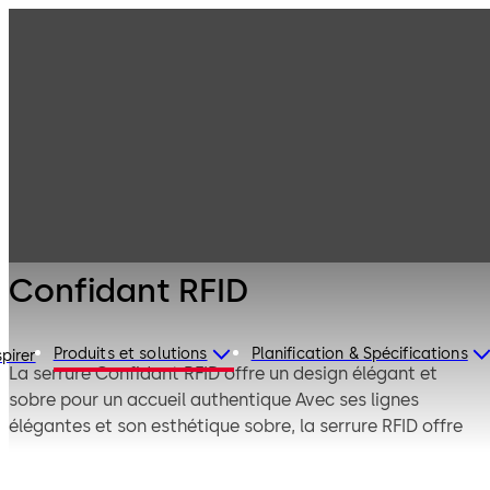
Systèmes pour
Produits
hôtels
Serrures
Confidant RFID
électroniques
d'hôtel
Confidant RFID
Produits et solutions
Planification & Spécifications
spirer
La serrure Confidant RFID offre un design élégant et
sobre pour un accueil authentique Avec ses lignes
élégantes et son esthétique sobre, la serrure RFID offre
la technologie RFID sans contact, alliant le confort du
client à une longue durée de vie de la serrure. Pratique,