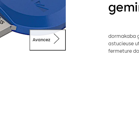
gemi
dormakaba ge
Avancez
astucieuse ut
fermeture do
méthodes d'ou
de fermeture
méthode de c
cylindres de 
sans laisser 
Protection p
dormakaba ge
dormakaba fa
fermeture, a
cas échéant. 