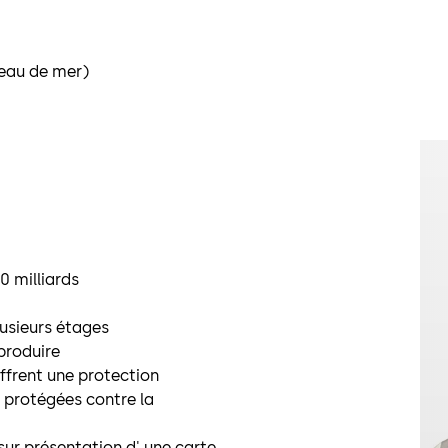
’eau de mer)
0 milliards
lusieurs étages
eproduire
frent une protection
t protégées contre la
sur présentation d' une carte