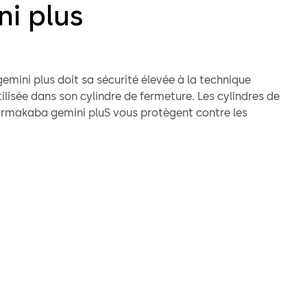
ni plus
mini plus doit sa sécurité élevée à la technique
ilisée dans son cylindre de fermeture. Les cylindres de
rmakaba gemini pluS vous protègent contre les
verture les plus courantes. Les utilisateurs de cylindres
 dormakaba gemini plus n'ont rien à craindre de la
rochetage avec clé de frappe, méthode selon laquelle les
fermeture traditionnels peuvent être ouverts, presque
de trace, à l'aide d'une clé spéciale et d'un marteau.
ar brevet
mini plus est protégé par un brevet européen.
brique, sur demande exclusive, ces cylindres de
insi que des clés supplémentaires ou de remplacement, le
Votre sécurité optimale en tant que client est ainsi