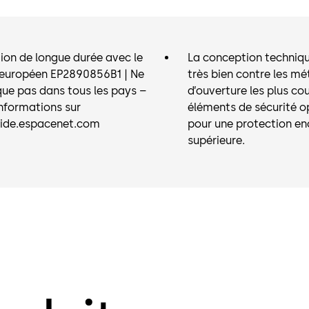
assurée.
ion de longue durée avec le
La conception techniq
 européen EP2890856B1 | Ne
très bien contre les m
que pas dans tous les pays –
d’ouverture les plus co
informations sur
éléments de sécurité o
ide.espacenet.com
pour une protection en
supérieure.