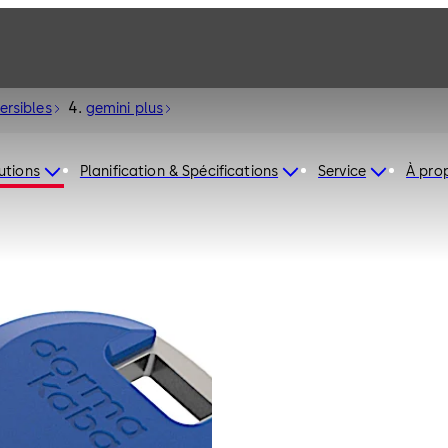
ersibles
gemini plus
utions
Planification & Spécifications
Service
À pro