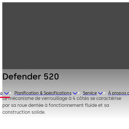
Serrures de
Produits
coffre-fort
Mauer
Defender 520
Mécanique
Defender 520
ns
Planification & Spécifications
Service
À propos 
Le mécanisme de verrouillage à 4 côtés se caractérise
par sa roue dentée à fonctionnement fluide et sa
construction solide.
Pas d'ordre de verrouillage défini en cas de