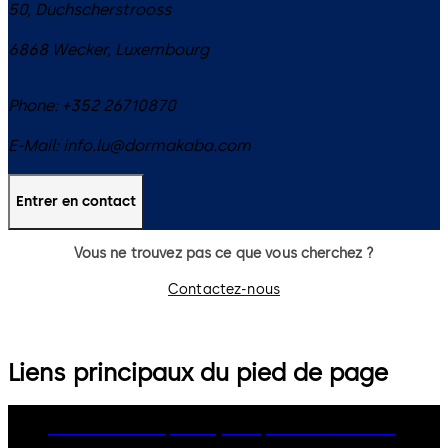
50, Duchscherstrooss
6868
Wecker
,
Luxembourg
Phone:
+352 26710870
E-Mail:
info.lu@dormakaba.com
Entrer en contact
Vous ne trouvez pas ce que vous cherchez ?
Contactez-nous
Liens principaux du pied de page
dormakaba Group
Privacy Policy
Cookies
Disclaimer
Legal notice