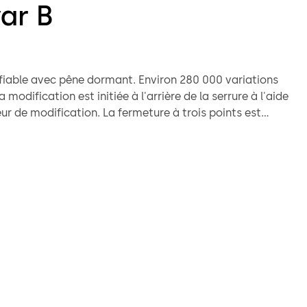
ar B
ec pêne dormant. Environ 280 000 variations
cation. La fermeture à trois points est
 être fournie en mode de
e l'utilisateur ou fonctionnel.