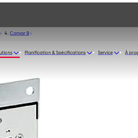
Convar B
utions
Planification & Spécifications
Service
À pro