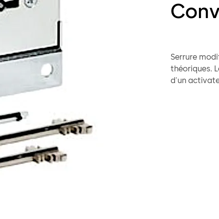
Conv
Serrure modifiable av
théoriques. La modification est initiée à l'arrière de la serrure à l'aide
d'un activateur de modifi
disponible en option. La serrure peut
verrouillage d