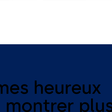
mes heureux
 montrer plu