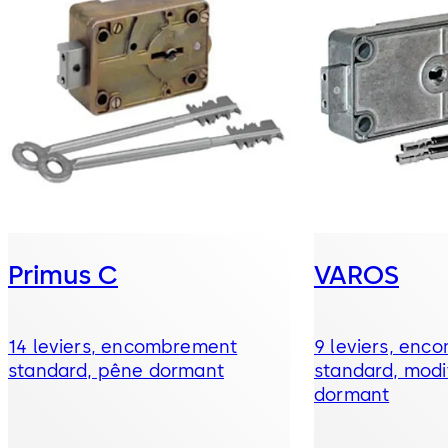
Primus C
VAROS
14 leviers, encombrement
9 leviers, en
standard, pêne dormant
standard, modi
dormant