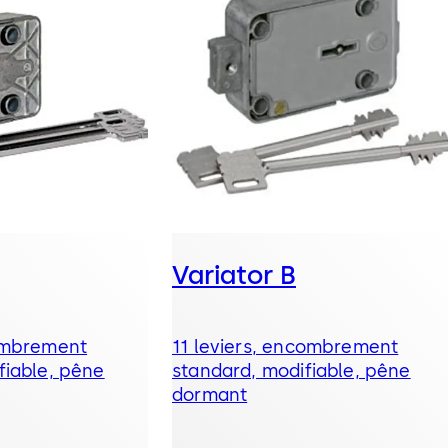
Variator B
combrement
11 leviers, encombrement
fiable, pêne
standard, modifiable, pêne
dormant