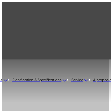
ns
Planification & Spécifications
Service
À propos 