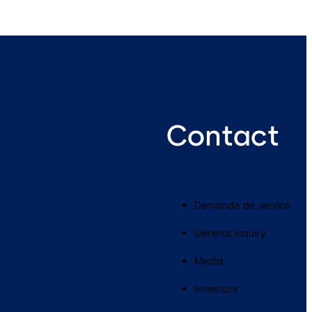
Contact
Demande de service
General inquiry
Media
Investors