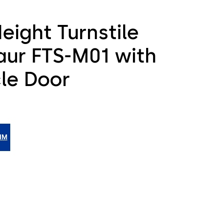
Height Turnstile
aur FTS-M01 with
cle Door
BIM