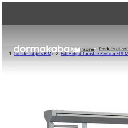
Produits et sol
Inspirer
Tous les objets BIM
Full Height Turnstile Kentaur FTS-