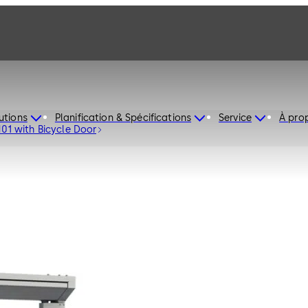
utions
Planification & Spécifications
Service
À pro
M01 with Bicycle Door