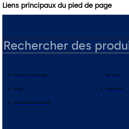
Liens principaux du pied de page
Product catalog
Service
Blog
Carrières
dormakaba Group