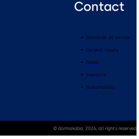
Contact
Demande de service
General inquiry
Media
Investors
Sustainability
© dormakaba, 2026, all rights reserved