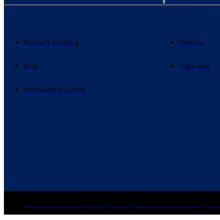
Product catalog
Service
Blog
Carrières
dormakaba Group
dormakaba Group
Privacy Policy
Cookies
Disclaimer
Legal n