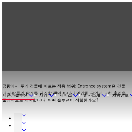
Products
출입시스템
Products
출입시스템
공항에서 주거 건물에 이르는 적용 범위: Entrance system은 건물
내 사람들의 왕래를 관리할 뿐만 아니라 민감한 구역에 대한 출입을
제품과솔루션
사양
서비스
회사소개
채용정보
물리적으로 제어합니다. 어떤 솔루션이 적합한가요?
도
어
인
하
테
출