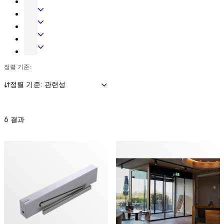
드
리
입
기
웨
어
시
계
전
어
글
스
식
자
숙
라
템
키
액
박
금
스
시
세
시
고
정렬 기준:
시
스
스
스
잠
스
템
및
템
금
정렬 기준: 관련성
템
데
장
이
치
터
6 결과