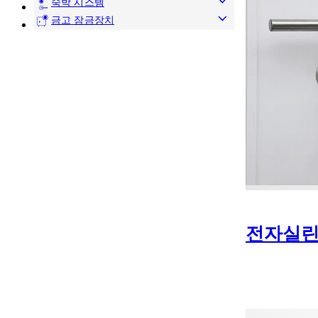
숙박 시스템
금고 잠금장치
전자실