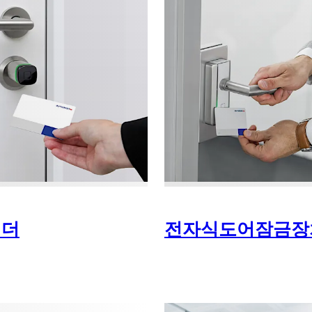
린더
전자식도어잠금장