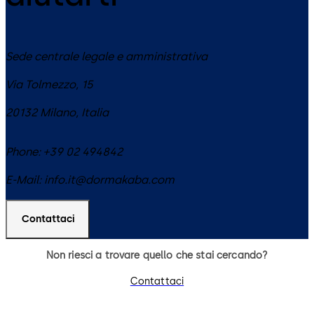
Sede centrale legale e amministrativa
Via Tolmezzo, 15
20132
Milano
,
Italia
Phone:
+39 02 494842
E-Mail:
info.it@dormakaba.com
Contattaci
Non riesci a trovare quello che stai cercando?
Contattaci