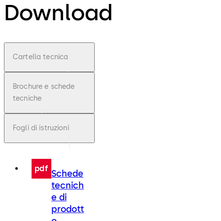
Download
Cartella tecnica
Brochure e schede
tecniche
Fogli di istruzioni
pdf
Schede
tecnich
e di
prodott
o