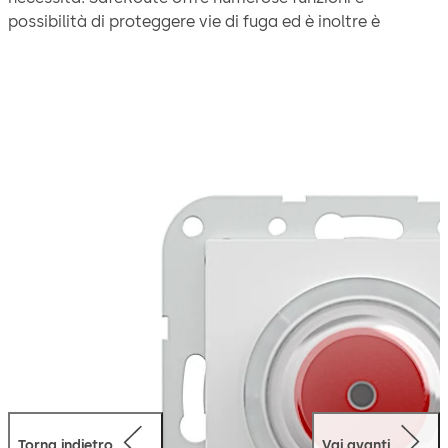
possibilità di proteggere vie di fuga ed è inoltre è
costruito in modo flessibile e modulare.
Il pulsante di emergenza ad incasso SCU-UP e l’unità
centrale di controllo e monitoraggio (master) del
sistema SafeRoute, soddisfano insieme al pulsante a
chiave, a un dispositivo di bloccaggio elettrico e a una
scheda con licenza: i requisiti della UNI EN 13637 ovvero
della EltVTR. Una SCU-UP senza scheda con licenza può
essere integrata come slave in veste di pulsante di
emergenza aggiuntivo nel sistema di vie di fuga. L’anello
luminoso integrato fornisce sempre informazioni sullo
stato.
Torna indietro
Vai avanti