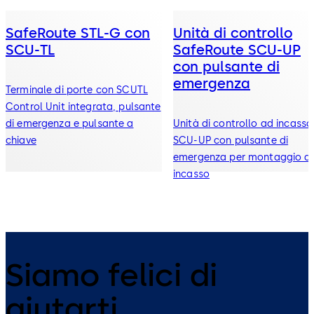
SafeRoute STL-G con
Unità di controllo
SCU-TL
SafeRoute SCU-UP
con pulsante di
emergenza
Terminale di porte con SCU­TL
Control Unit integrata, pulsante
di emergenza e pulsante a
Unità di controllo ad incasso
chiave
SCU-UP con pulsante di
emergenza per montaggio a
incasso
Siamo felici di
aiutarti