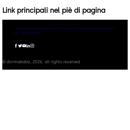
Link principali nel piè di pagina
dormakaba Group
Privacy Policy
Cookies
Disclaimer
Legal notice
© dormakaba, 2026, all rights reserved