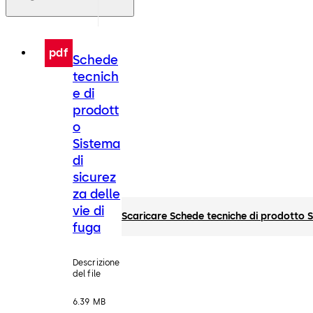
pdf
Schede
tecnich
e di
prodott
o
Sistema
di
sicurez
za delle
vie di
Scaricare Schede tecniche di prodotto Si
fuga
Descrizione
del file
6.39 MB