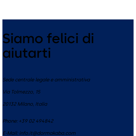
Siamo felici di
aiutarti
Sede centrale legale e amministrativa
Via Tolmezzo, 15
20132
Milano
,
Italia
Phone:
+39 02 494842
E-Mail:
info.it@dormakaba.com